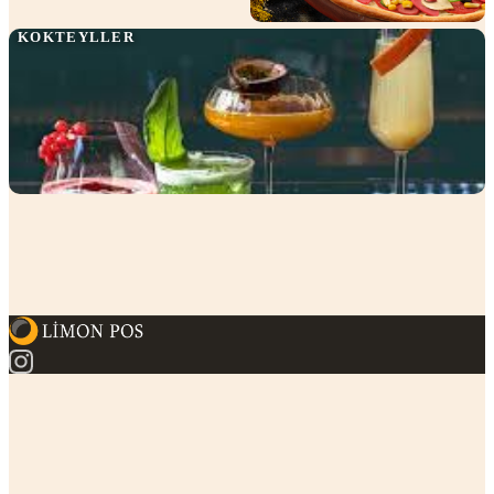
KOKTEYLLER