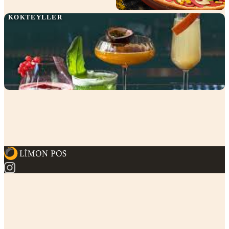
KOKTEYLLER